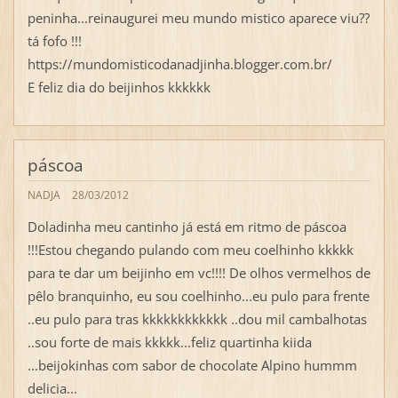
peninha...reinaugurei meu mundo mistico aparece viu??
tá fofo !!!
https://mundomisticodanadjinha.blogger.com.br/
E feliz dia do beijinhos kkkkkk
páscoa
NADJA
28/03/2012
Doladinha meu cantinho já está em ritmo de páscoa
!!!Estou chegando pulando com meu coelhinho kkkkk
para te dar um beijinho em vc!!!! De olhos vermelhos de
pêlo branquinho, eu sou coelhinho...eu pulo para frente
..eu pulo para tras kkkkkkkkkkkk ..dou mil cambalhotas
..sou forte de mais kkkkk...feliz quartinha kiida
...beijokinhas com sabor de chocolate Alpino hummm
delicia...