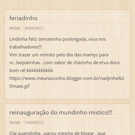
feriadinho
NADJA
30/04/2012
Lindinha feliz semaninha prolongada..viva nos
trabalhadores!!!
Vim trazer um mimito pelo dia das mamys para
vc..beijokinhas ..com sabor de cházinho de erva doce
bom nê kkkkkkkkkkk
https://www.meurascunho.blogger.com.br/nadjinha%2
0maes.gif
reinauguração do mundinho mistico!!!
NADJA
14/04/2012
Oie queridinha ..parou mesmo de blogar ..que